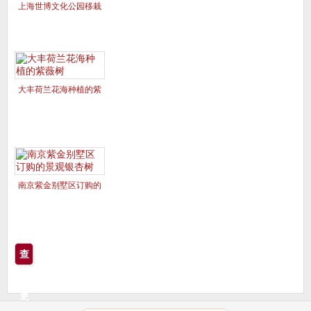
上海世博文化公园移栽
的美国红枫夕阳红、十
月光辉
大丰荷兰花海种植的紫
薇树
南京紫金别墅区订购的
景观银杏树
查
看
更