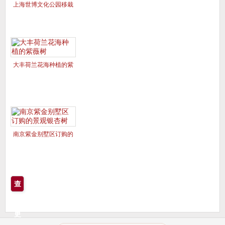
上海世博文化公园移栽
的美国红枫夕阳红、十
月光辉
大丰荷兰花海种植的紫
薇树
南京紫金别墅区订购的
景观银杏树
查
看
更