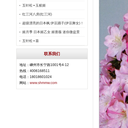
五针松 • 玉桩姬
红三河八房(红三河)
超级漂亮的日本枫:伊豆踊子(伊豆舞女)！
姬月季 日本姬乙女 姬蔷薇 迷你微盆景
五针松 • 葵
联系我们
地址：嵊州市长宁路1001号4-12
热线：4006168511
电话：18018601024
网站：
www.shmmw.com