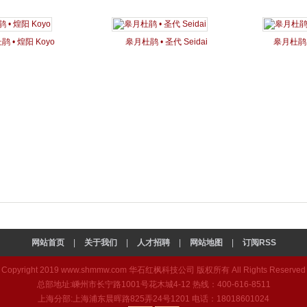
 • 煌阳 Koyo
皋月杜鹃 • 圣代 Seidai
皋月杜鹃 •
网站首页
|
关于我们
|
人才招聘
|
网站地图
|
订阅RSS
Copyright 2019
www.shmmw.com
华石红枫科技公司 版权所有 All Rights Reserved
总部地址:嵊州市长宁路1001号花木城4-12 热线：400-616-8511
上海分部:上海浦东晨晖路825弄24号1201 电话：18018601024