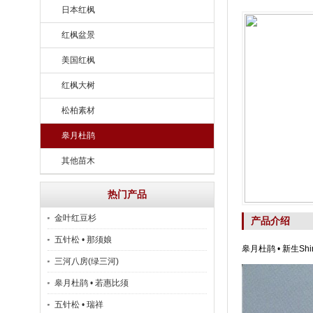
日本红枫
红枫盆景
美国红枫
红枫大树
松柏素材
皋月杜鹃
其他苗木
热门产品
金叶红豆杉
产品介绍
五针松 • 那须娘
皋月杜鹃 • 新生Shin
三河八房(绿三河)
皋月杜鹃 • 若惠比须
五针松 • 瑞祥