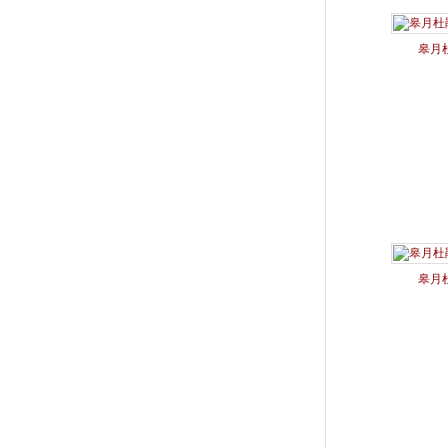
皋月杜
皋月杜