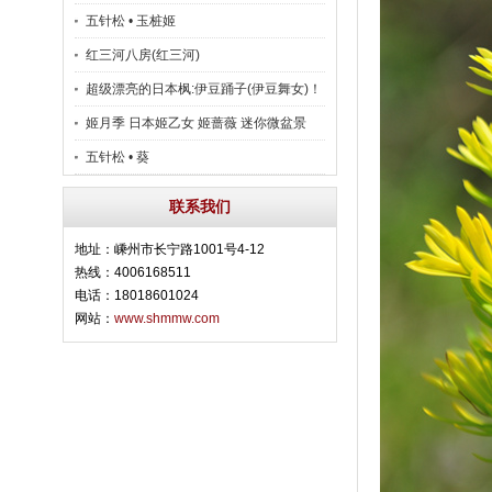
五针松 • 玉桩姬
红三河八房(红三河)
超级漂亮的日本枫:伊豆踊子(伊豆舞女)！
姬月季 日本姬乙女 姬蔷薇 迷你微盆景
五针松 • 葵
联系我们
地址：嵊州市长宁路1001号4-12
热线：4006168511
电话：18018601024
网站：
www.shmmw.com