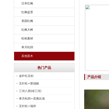
日本红枫
红枫盆景
美国红枫
红枫大树
松柏素材
皋月杜鹃
其他苗木
热门产品
金叶红豆杉
产品介绍
五针松 • 那须娘
三河八房(绿三河)
皋月杜鹃 • 若惠比须
五针松 • 瑞祥