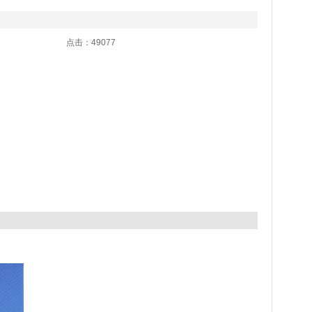
2:06 点击：49077