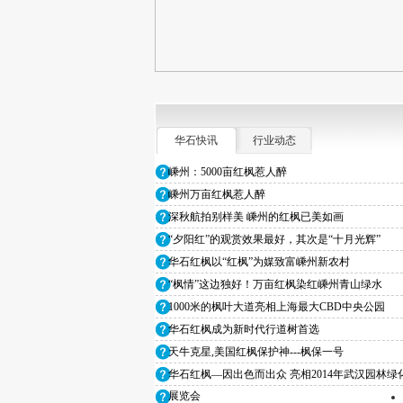
华石红枫仙娜格林
华石
华石快讯
行业动态
嵊州：5000亩红枫惹人醉
嵊州万亩红枫惹人醉
深秋航拍别样美 嵊州的红枫已美如画
“夕阳红”的观赏效果最好，其次是“十月光辉”
华石红枫以“红枫”为媒致富嵊州新农村
“枫情”这边独好！万亩红枫染红嵊州青山绿水
华石祝贺红枫
华
1000米的枫叶大道亮相上海最大CBD中央公园
华石红枫成为新时代行道树首选
天牛克星,美国红枫保护神---枫保一号
华石红枫—因出色而出众 亮相2014年武汉园林绿
展览会