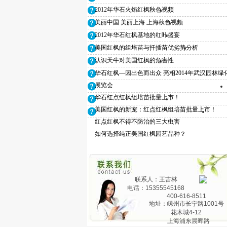
2012年华石火焰红枫秋色视频
美丽中国 美丽上海 上海秋色视频
2012年华石红枫基地的红叶盛宴
美国红枫的组培苗与扦插苗优劣势分析
华石红枫夏日燃情
华石
认识天牛对美国红枫的危害性
华石红枫—因出色而出众 亮相2014年武汉园林绿
展览会
华石红点红枫组培苗批量上市！
美国红枫的新宠：红点红枫组培苗批量上市！
红点红枫不得不防治的三大虫害
如何选择纯正美国红枫园艺品种？
华石红枫红点
华石
联系人：王吉林
电话：15355545168
400-616-8511
地址：嵊州市长宁路1001号
花木城4-12
上海浦东晨晖路
红花紫薇“红火箭”
红花紫