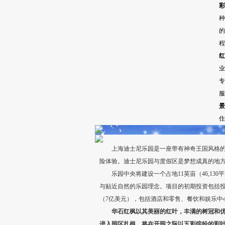
彩
种
的
程
红
业
专
服
景
住
上海迪士尼乐园是一座带有神奇王国风格的主
险体验。迪士尼乐园与度假区是梦想成真的地
乐园中央将建设一个占地11英亩（46,13
与贴近自然的乐园理念。项目的初期投资包括投入
（7亿美元），包括酒店和零售、餐饮和娱乐中心
华石红枫以其美丽的红叶，丰满的树冠和优
进入园区扎根，将在开园之际以五彩缤纷的彩