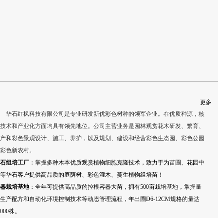
更多
华石红枫科技有限公司是专业研发新优彩色树种的领军企业。在优质种源，核
技术和产业化方面均具有领先地位。公司主营业务是园林观赏花木研发、繁育、
产和彩色景观设计、施工、养护，以及规划、建设和经营彩色生态园、彩色公园
彩色新农村。
石组培工厂
：掌握多种木本优质观赏植物细胞克隆技术，致力于为苗圃、花园中
等华石客户提供高品质的庭荫树、彩色灌木、蔓生植物组培苗！
器栽培基地
：全年可提供高品质的控根容器大苗，拥有500亩栽培基地，掌握量
生产配方和自动化环境控制技术等动态管理流程，年出圃D6-12CM规格的量达
0000株。