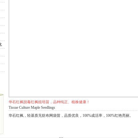
红枫佛州火焰
华石红枫红哨兵
化
红枫红舞尖
华石红枫索美赛
华石红枫脱毒红枫组培苗，品种纯正、植株健康！
Tissue Culture Maple Seedlings
华石红枫，轻基质无纺布网袋苗，品质优良，100%成活率，100%红艳亮丽。
薇“红球棒”
红叶紫薇“粉丝绒”