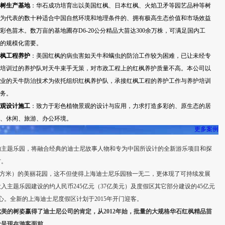
树生产基地
：华石成功培育出以美国红枫、日本红枫、火焰卫矛等园艺品种等树
为代表的数十种适合中国自然环境和地理条件的、拥有极高生态价值和市场效益
彩色苗木。数万亩的基地圃存D6-20公分精品大苗达300余万株，可满足国内工
的规模化需要。
枫工程养护
：美国红枫的病虫害如天牛和螨虫的防治工作较为困难，已让未经专
培训过的养护队对天牛束手无策，对市政工程上的红枫养护质量不高。本公司以
业的天牛防治技术为依托组织红枫养护队，承接红枫工程的养护工作与养护培训
务。
观设计施工
：致力于彩色植物景观的设计与应用，力求打造多彩的、原生态的居
、休闲、旅游、办公环境。
更多案例
题乐园，将融合经典的迪士尼故事人物和专为中国所设计的全新游乐项目和探
方。
0平方米）的美丽花园，这不但使得上海迪士尼乐园独一无二，更体现了可持续发展
主题乐园建设的约人民币245亿元（37亿美元）及度假区其它部分建设的45亿元
。全新的上海迪士尼度假区计划于2015年开门迎客。
美的树姿赢得了迪士尼公司的肯定，从2012年始，批量的大规格华石红枫精品苗
叶呈现在游客面前。