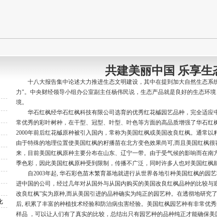
共建美丽中国 乐享生
红枫秋日梦幻
华石北林红枫
十八大报告集中论述大力推进生态文明建设，其中在提到加大自然生态系
力"。中央财经领导小组办公室副主任杨伟民说，生态产品就是良好的生态环
境。
华石红枫经华石红枫科技有限公司选育的优秀红花槭园艺品种，完全适应
常优秀的彩叶树种，在干型、冠型、叶型、叶色等方面的高品质增强了华石红
2000年前后红花槭原种被引入国内，常称为美国红枫或美国改良红枫。通常
由于特殊的地理位置使美国红枫的籽播苗在北方变色效果尚可,而且美国红枫很
来，目前美国红枫原种主要分布在山东、辽宁一带。由于受气候的影响而在南
石秋塔红枫
华石红枫新世纪
季色彩，因此美国红枫原种受到限制，传播不广泛，同时许多人也对美国红枫
自2003年起, 华石彩色苗木繁育基地就进行从世界各地引种美国红枫的园
进中国的公司，经过几年对从国外与从国内购买的美国改良红枫品种的比较与
改良红枫”实为原种,而从美国引进的品种确实为纯正的园艺种。在透彻地研究
化
后, 积累了丰富的种植技术经验和防治病虫害经验。美国红枫园艺种有非常优
样品 ，可以让人们有了真实的比较，总结出只有园艺种的品种纯正才能确保美