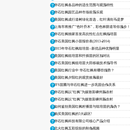
华石红枫各品种的适生范围与观赏特性
华石红枫园艺品种市场前景乐观
华石红枫超音速
华
美国红枫成行道树绿化首选，红叶满街不是梦
上海市将推广“色叶乔木”，彩色林荫道等你漫步
华石红枫独家首发高抗性红点红枫组培苗
华石美国红枫小苗报价表(2013-2014)
2015年华石红枫组培苗--新优品种优势明显
美国红枫组培苗和扦插苗的区别对比
华石北火红枫
华
华石美国红枫组培苗大田移栽技术指导书
美国红枫行业中 华石红枫有哪些优势？
美国红枫夕阳红的观赏效果最好
JFS苗圃与华石红枫进一步巩固合作关系
华石红枫以“红枫”为媒致富嵊州新农村
华石红枫以“红枫”为媒致富嵊州新农村
如何鉴别美国红枫籽播苗与组培苗的真伪？
华石红枫摩根
华石
购买美国红枫的5大误区!
华石红枫科技有限公司核心产品介绍
北火红枫五彩缤纷的秋色视频