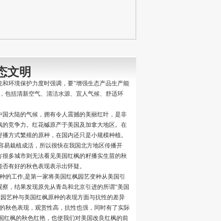
7. 成都
态文明
统和环境保护力度时强调，要"增强生态产品生产能
境，包括清新空气、清洁水源、宜人气候、舒适环
中国大陆的气候，拥有令人震撼的美丽红叶，是非
枫的竞争力。红花槭原产于美国及加拿大地区。在
以籽播方式繁殖的原种，在国内还只是小规模种植。
容易栽植成活，所以很快在我国北方地区传播开
方很多城市则无法看见美国红枫的籽播实生苗的秋
8. 重庆
能否有好的秋色表现表示出怀疑。
艺种的工作,是第一家将美国红枫园艺变种从美国引
观察，结果发现原先从青岛和北京引进的所谓“美国
了园艺种与美国红枫原种的表现方面与抗性的差异
秀的秋色表现，观赏性高，抗性也强，同时有了实际
国红枫的秋色红艳，也使我们对美国改良红枫的前