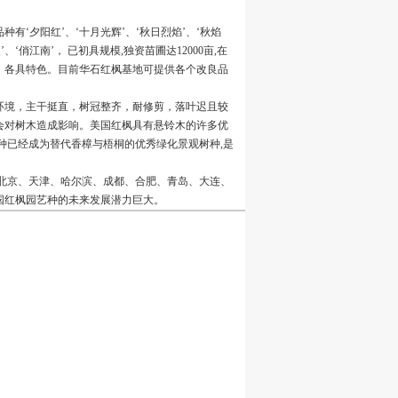
‘夕阳红’、‘十月光辉’、‘秋日烈焰’、‘秋焰
’、‘俏江南’， 已初具规模,独资苗圃达12000亩,在
，各具特色。目前华石红枫基地可提供各个改良品
9. 西安
环境，主干挺直，树冠整齐，耐修剪，落叶迟且较
会对树木造成影响。美国红枫具有悬铃木的许多优
种已经成为替代香樟与梧桐的优秀绿化景观树种,是
北京、天津、哈尔滨、成都、合肥、青岛、大连、
国红枫园艺种的未来发展潜力巨大。
10. 武汉