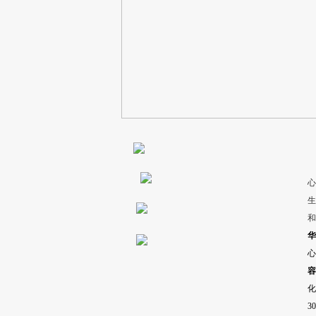
心
生
和
华
心
容
化
3