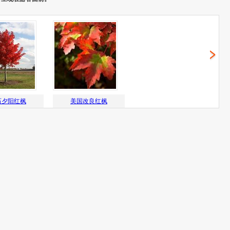
石夕阳红枫
美国改良红枫
石金色黄枫
华石东方红枫