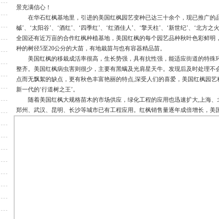
景充满信心！
在华石红枫基地里，引进的美国红枫园艺变种已达三十余个，现已推广的品种有
石酒红红枫
华石红枫太阳谷
槭’、‘太阳谷’、‘酒红’、‘四季红’、‘红酒佳人’、‘擎天柱’、‘新世纪’、‘北方之火
全国还有近万亩的合作红枫种植基地，美国红枫的每个园艺品种秋叶色彩鲜明
！
种的树径5至20公分的大苗，有地栽苗与也有容器精品苗。
美国红枫的移栽成活率很高，生长势强，具有抗性强，能适应街道的特殊
整齐。美国红枫病虫害则很少，主要有黑螨及光肩星天牛。发现后及时处理不
点而无飘絮的缺点，更有秋色丰富艳丽的特点,深受人们的喜爱，美国红枫园艺
新一代的‘行道树之王’。
随着美国红枫大规格苗木的市场供应，绿化工程的应用也迅速扩大,上海、
石十月红枫
华石红枫红芭蕾
郑州、武汉、昆明、长沙等城市已有工程应用。红枫销售量逐年成倍增长，美
红枫红太阳
华石红枫宝豪