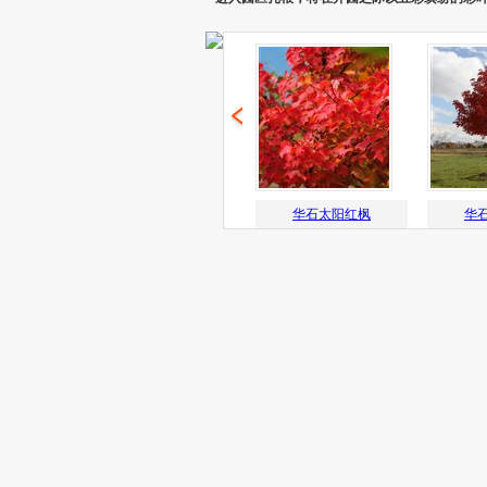
华石太阳红枫
华
华石烈焰红枫
华