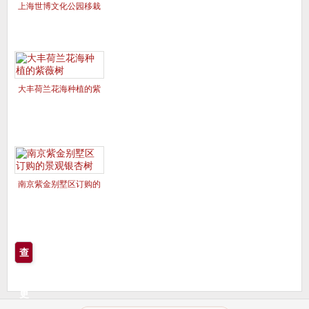
上海世博文化公园移栽
的美国红枫夕阳红、十
月光辉
大丰荷兰花海种植的紫
薇树
南京紫金别墅区订购的
景观银杏树
查
看
更