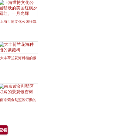
上海世博文化公园移栽
的美国红枫夕阳红、十
月光辉
大丰荷兰花海种植的紫
薇树
南京紫金别墅区订购的
景观银杏树
查看