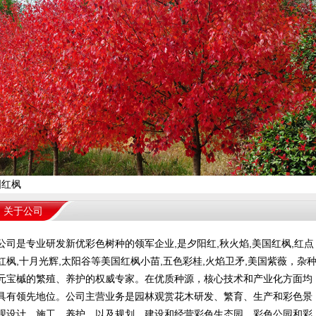
国红枫
关于公司
公司是专业研发新优彩色树种的领军企业,是夕阳红,秋火焰,美国红枫,红点
红枫,十月光辉,太阳谷等美国红枫小苗,五色彩桂,火焰卫矛,美国紫薇，杂
元宝槭的繁殖、养护的权威专家。在优质种源，核心技术和产业化方面均
具有领先地位。公司主营业务是园林观赏花木研发、繁育、生产和彩色景
观设计、施工、养护，以及规划、建设和经营彩色生态园、彩色公园和彩