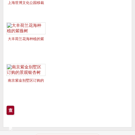
上海世博文化公园移栽
的美国红枫夕阳红、十
月光辉
大丰荷兰花海种植的紫
薇树
南京紫金别墅区订购的
景观银杏树
查
看
更