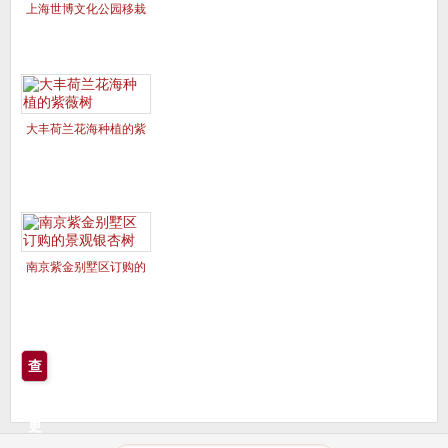
上海世博文化公园移栽
的美国红枫夕阳红、十
月光辉
大丰荷兰花海种植的紫
薇树
南京紫金别墅区订购的
景观银杏树
查
看
更