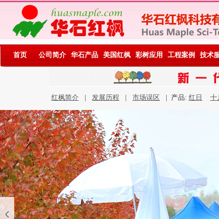
首页
公司简介
华石产品
美国红枫
彩树应用
工程案例
技术
红枫简介
|
发展历程
|
市场误区
| 产品:
红日
十