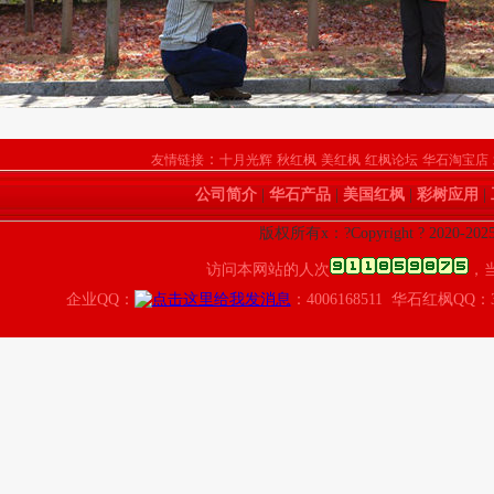
：
友情链接
十月光辉
秋红枫
美红枫
红枫论坛
华石淘宝店
公司简介
|
华石产品
|
美国红枫
|
彩树应用
|
版权所有x：?Copyright ? 2020
访问本网站的人次
，
企业QQ：
：4006168511 华石红枫QQ：3