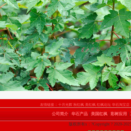
：
友情链接
十月光辉
秋红枫
美红枫
红枫论坛
华石淘宝店
公司简介
|
华石产品
|
美国红枫
|
彩树应用
|
版权所有x：?Copyright ? 2020