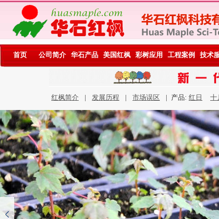
首页
公司简介
华石产品
美国红枫
彩树应用
工程案例
技术
红枫简介
|
发展历程
|
市场误区
| 产品:
红日
十