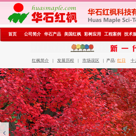
首页
公司简介
华石产品
美国红枫
彩树应用
工程案例
技术
红枫简介
|
发展历程
|
市场误区
| 产品:
红日
十