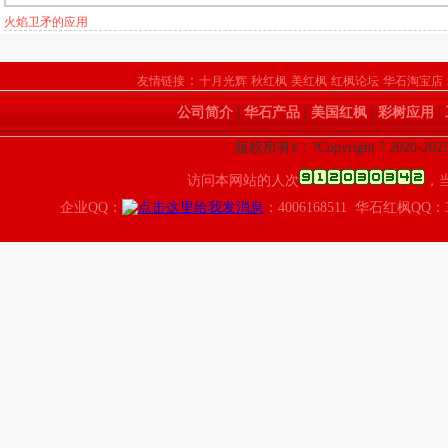
火焰卫矛的应用
：
友情链接
十月光辉
秋红枫
美红枫
红枫论坛
华石淘宝店
公司简介
|
华石产品
|
美国红枫
|
彩树应用
|
版权所有x：?Copyright ? 2020
访问本网站的人次
，
企业QQ：
：4006168511 华石红枫QQ：3